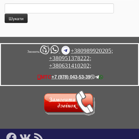
Пошук:
+380989920205;
Звонить:
+380951378222;
+380631410202;
+7 (978) 043-53-39
МТС